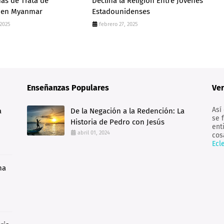
mas de Trata de
Declina la Religión Entre Jóvenes
 en Myanmar
Estadounidenses
 2025
febrero 27, 2025
Enseñanzas Populares
Ver
Así
a
De la Negación a la Redención: La
se 
Historia de Pedro con Jesús
ent
abril 01, 2024
cos
Ecl
na