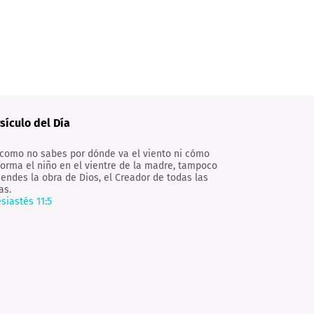
sículo del Día
 como no sabes por dónde va el viento ni cómo
forma el niño en el vientre de la madre, tampoco
iendes la obra de Dios, el Creador de todas las
as.
esiastés 11:5