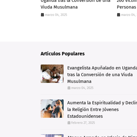
Uganda tras la Conversión de una
260 Vícti
Viuda Musulmana
Personas
marzo 04, 2025
marzo 04,
Artículos Populares
Evangelista Apuñalado en Ugand
tras la Conversión de una Viuda
Musulmana
marzo 04, 2025
Aumenta la Espiritualidad y Decli
la Religión Entre Jóvenes
Estadounidenses
febrero 27, 2025